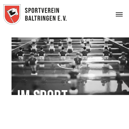
Im
Sport
verein(t).