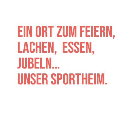
// Die Heimat unseres Vereins
Ein Ort zum feiern,
lachen, essen,
jubeln…
Unser Sportheim.
Unser Sportheim ist eine
Gaststätte mit Nebenzimmer und
Küche zur Bewirtung von ca. 100