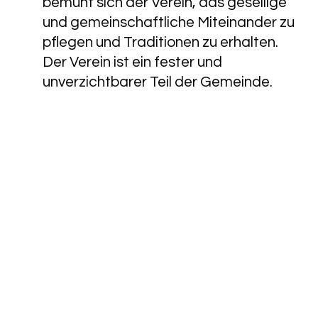
bemüht sich der Verein, das gesellige
und gemeinschaftliche Miteinander zu
pflegen und Traditionen zu erhalten.
Der Verein ist ein fester und
unverzichtbarer Teil der Gemeinde.
// Anmeldung Newsletter
Gesamtverein
Ich freu‘ mich auf das Abonnement
des SVB-Newsletters. Die
Anmeldung kann ich jederzeit